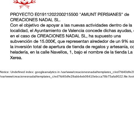
Notice: Undefined index: googleanalytics in /var/www/creacionesnadal/templates_c/ed7fd40dfe29
/var/www/creacionesnadal/templates_c/ed7fd40dfe29abb4eb06410ebcca78b75afa9022.file.footer