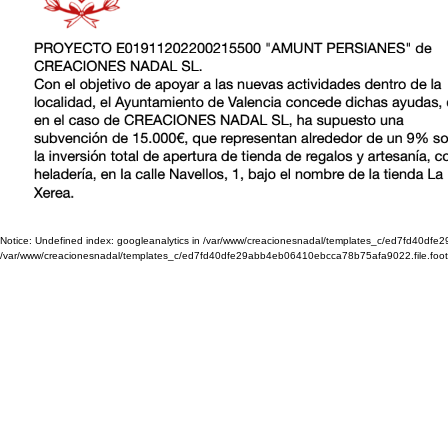
Notice: Undefined index: googleanalytics in /var/www/creacionesnadal/templates_c/ed7fd40dfe29
/var/www/creacionesnadal/templates_c/ed7fd40dfe29abb4eb06410ebcca78b75afa9022.file.footer